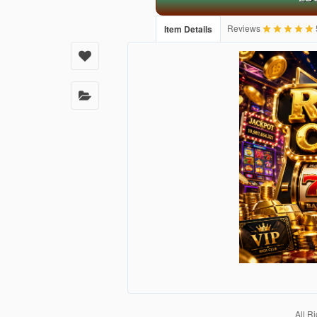
Reviews
Item Details
All R