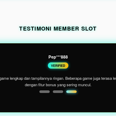
TESTIMONI MEMBER SLOT
Pep***888
VERIFIED
 game lengkap dan tampilannya ringan. Beberapa game juga terasa le
dengan fitur bonus yang sering muncul.