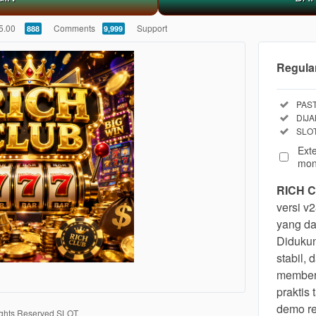
5.00
5.00
Comments
Support
888
9,999
stars
Regula
Regul
Inclu
PAST
Inclu
Use, b
DIJA
Inclu
SLO
produc
The to
Ext
buyer 
mon
RICH 
View
versi v
license
yang da
details
Didukun
stabil, 
member
praktis 
demo re
ights Reserved SLOT